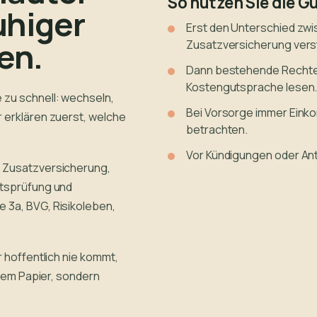
So nutzen Sie die G
uhiger
Erst den Unterschied zw
en.
Zusatzversicherung vers
Dann bestehende Rechte,
Kostengutsprache lesen
 zu schnell: wechseln,
Bei Vorsorge immer Einko
 erklären zuerst, welche
betrachten.
Vor Kündigungen oder Ant
, Zusatzversicherung,
itsprüfung und
 3a, BVG, Risikoleben,
r hoffentlich nie kommt,
 dem Papier, sondern