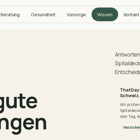
Beratung
Gesundheit
Vorsorge
Wissen
Kontakt
Antworten
Spitaldeck
Entscheidu
gute
ThatDay 
Schweiz.
Wir prüfe
ungen
Spitaldeck
den Tag, d
Versich