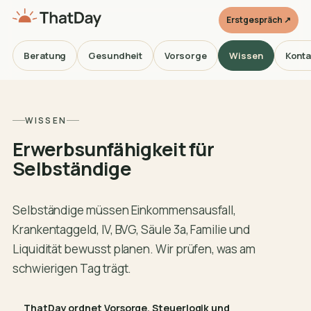
Erstgespräch ↗
Beratung
Gesundheit
Vorsorge
Wissen
Konta
WISSEN
Erwerbsunfähigkeit für
Selbständige
Selbständige müssen Einkommensausfall,
Krankentaggeld, IV, BVG, Säule 3a, Familie und
Liquidität bewusst planen. Wir prüfen, was am
schwierigen Tag trägt.
ThatDay ordnet Vorsorge, Steuerlogik und