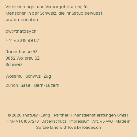
Versicherungs- und Vorsorgeberatung für
Menschen in der Schweiz, die ihr Setup bewusst
prüfen möchten.
bw@thatday.ch
+41 43 218 99 07
Roosstrasse 53
8832 Wollerau SZ
Schweiz
Wollerau
·
Schwyz
·
Zug
Zürich
·
Basel
·
Bern
·
Luzern
© 2026 ThatDay · Lang + Partner | Finanzdienstleistungen GmbH ·
FINMA F01067278 ·
Datenschutz
·
Impressum
·
Art. 45 VAG
· Made in
Switzerland with love by
loaded.ch