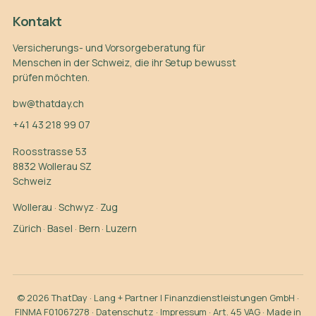
Kontakt
Versicherungs- und Vorsorgeberatung für
Menschen in der Schweiz, die ihr Setup bewusst
prüfen möchten.
bw@thatday.ch
+41 43 218 99 07
Roosstrasse 53
8832 Wollerau SZ
Schweiz
Wollerau
·
Schwyz
·
Zug
Zürich
·
Basel
·
Bern
·
Luzern
© 2026 ThatDay · Lang + Partner | Finanzdienstleistungen GmbH ·
FINMA F01067278 ·
Datenschutz
·
Impressum
·
Art. 45 VAG
· Made in