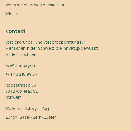
Wenn schon etwas passiert ist
Wissen
Kontakt
Versicherungs- und Vorsorgeberatung für
Menschen in der Schweiz, die ihr Setup bewusst
prüfen möchten.
bw@thatday.ch
+41 43 218 99 07
Roosstrasse 53
8832 Wollerau SZ
Schweiz
Wollerau
·
Schwyz
·
Zug
Zürich
·
Basel
·
Bern
·
Luzern