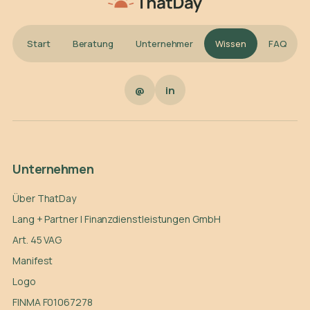
Start
Beratung
Unternehmer
Wissen
FAQ
@
in
Unternehmen
Über ThatDay
Lang + Partner | Finanzdienstleistungen GmbH
Art. 45 VAG
Manifest
Logo
FINMA F01067278