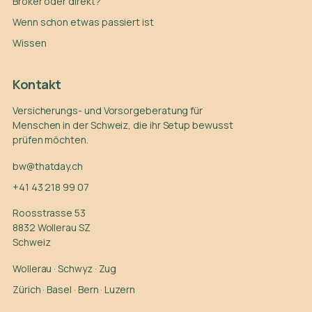
Broker oder direkt?
Wenn schon etwas passiert ist
Wissen
Kontakt
Versicherungs- und Vorsorgeberatung für
Menschen in der Schweiz, die ihr Setup bewusst
prüfen möchten.
bw@thatday.ch
+41 43 218 99 07
Roosstrasse 53
8832 Wollerau SZ
Schweiz
Wollerau
·
Schwyz
·
Zug
Zürich
·
Basel
·
Bern
·
Luzern